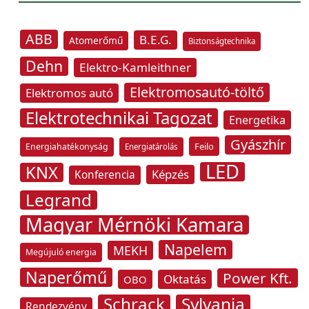
ABB
B.E.G.
Atomerőmű
Biztonságtechnika
Dehn
Elektro-Kamleithner
Elektromosautó-töltő
Elektromos autó
Elektrotechnikai Tagozat
Energetika
Gyászhír
Feilo
Energiahatékonyság
Energiatárolás
LED
KNX
Képzés
Konferencia
Legrand
Magyar Mérnöki Kamara
Napelem
MEKH
Megújuló energia
Naperőmű
Power Kft.
Oktatás
OBO
Schrack
Sylvania
Rendezvény