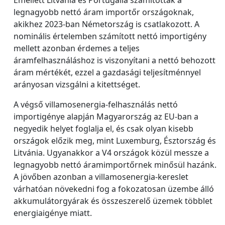
Emellett Litvánia és Portugália számítottak a
legnagyobb nettó áram importőr országoknak,
akikhez 2023-ban Németország is csatlakozott. A
nominális értelemben számított nettó importigény
mellett azonban érdemes a teljes
áramfelhasználáshoz is viszonyítani a nettó behozott
áram mértékét, ezzel a gazdasági teljesítménnyel
arányosan vizsgálni a kitettséget.
A végső villamosenergia-felhasználás nettó
importigénye alapján Magyarország az EU-ban a
negyedik helyet foglalja el, és csak olyan kisebb
országok előzik meg, mint Luxemburg, Észtország és
Litvánia. Ugyanakkor a V4 országok közül messze a
legnagyobb nettó áramimportőrnek minősül hazánk.
A jövőben azonban a villamosenergia-kereslet
várhatóan növekedni fog a fokozatosan üzembe álló
akkumulátorgyárak és összeszerelő üzemek többlet
energiaigénye miatt.