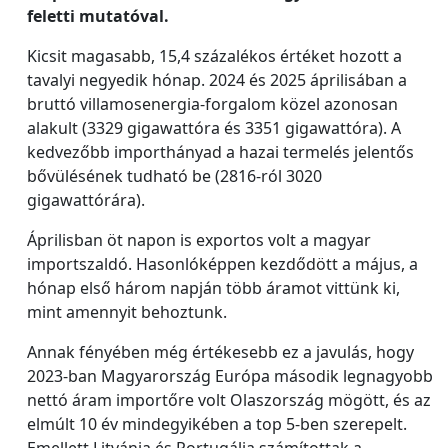
feletti mutatóval.
Kicsit magasabb, 15,4 százalékos értéket hozott a
tavalyi negyedik hónap. 2024 és 2025 áprilisában a
bruttó villamosenergia-forgalom közel azonosan
alakult (3329 gigawattóra és 3351 gigawattóra). A
kedvezőbb importhányad a hazai termelés jelentős
bővülésének tudható be (2816-ról 3020
gigawattórára).
Áprilisban öt napon is exportos volt a magyar
importszaldó. Hasonlóképpen kezdődött a május, a
hónap első három napján több áramot vittünk ki,
mint amennyit behoztunk.
Annak fényében még értékesebb ez a javulás, hogy
2023-ban Magyarország Európa második legnagyobb
nettó áram importőre volt Olaszország mögött, és az
elmúlt 10 év mindegyikében a top 5-ben szerepelt.