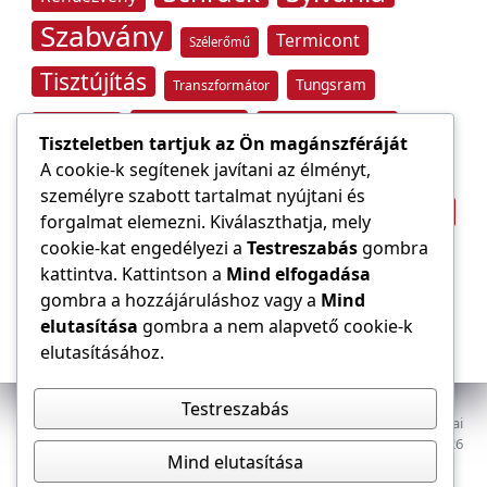
Szabvány
Termicont
Szélerőmű
Tisztújítás
Tungsram
Transzformátor
Tűzvédelem
Villamos energia
Túlfeszültség
Tiszteletben tartjuk az Ön magánszféráját
Villámvédelem
A cookie-k segítenek javítani az élményt,
személyre szabott tartalmat nyújtani és
Világítástechnika
Áramfogyasztás
forgalmat elemezni. Kiválaszthatja, mely
Építőipar
cookie-kat engedélyezi a
Testreszabás
gombra
Áramszolgáltató
átviteli hálózat
kattintva. Kattintson a
Mind elfogadása
gombra a hozzájáruláshoz vagy a
Mind
elutasítása
gombra a nem alapvető cookie-k
elutasításához.
Testreszabás
Az E-VILLAMOS szaklap a Magyar Mérnöki Kamara Elektrotechnikai
Tagozatának lapja. Minden jog fenntartva, © 2009–2026
Mind elutasítása