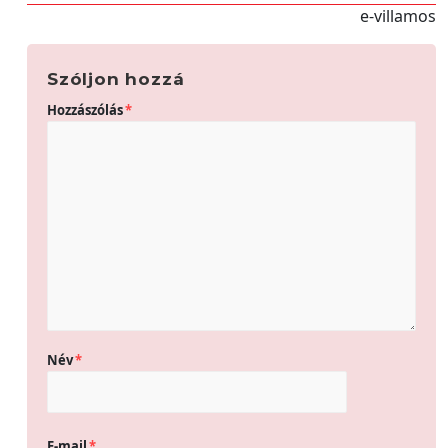
e-villamos
Szóljon hozzá
Hozzászólás
*
Név
*
E-mail
*