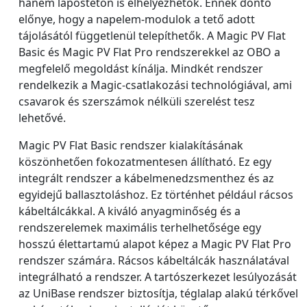
hanem lapostetőn is elhelyezhetők. Ennek döntő
előnye, hogy a napelem-modulok a tető adott
tájolásától függetlenül telepíthetők. A Magic PV Flat
Basic és Magic PV Flat Pro rendszerekkel az OBO a
megfelelő megoldást kínálja. Mindkét rendszer
rendelkezik a Magic-csatlakozási technológiával, ami
csavarok és szerszámok nélküli szerelést tesz
lehetővé.
Magic PV Flat Basic rendszer kialakításának
köszönhetően fokozatmentesen állítható. Ez egy
integrált rendszer a kábelmenedzsmenthez és az
egyidejű ballasztoláshoz. Ez történhet például rácsos
kábeltálcákkal. A kiváló anyagminőség és a
rendszerelemek maximális terhelhetősége egy
hosszú élettartamú alapot képez a Magic PV Flat Pro
rendszer számára. Rácsos kábeltálcák használatával
integrálható a rendszer. A tartószerkezet lesúlyozását
az UniBase rendszer biztosítja, téglalap alakú térkővel