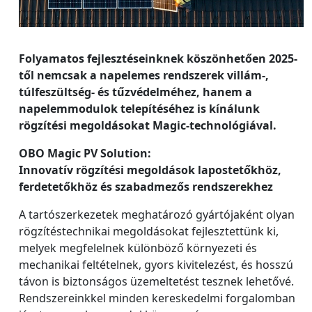
Folyamatos fejlesztéseinknek köszönhetően 2025-
től nemcsak a napelemes rendszerek villám-,
túlfeszültség- és tűzvédelméhez, hanem a
napelemmodulok telepítéséhez is kínálunk
rögzítési megoldásokat Magic-technológiával.
OBO Magic PV Solution:
Innovatív rögzítési megoldások lapostetőkhöz,
ferdetetőkhöz és szabadmezős rendszerekhez
A tartószerkezetek meghatározó gyártójaként olyan
rögzítéstechnikai megoldásokat fejlesztettünk ki,
melyek megfelelnek különböző környezeti és
mechanikai feltételnek, gyors kivitelezést, és hosszú
távon is biztonságos üzemeltetést tesznek lehetővé.
Rendszereinkkel minden kereskedelmi forgalomban