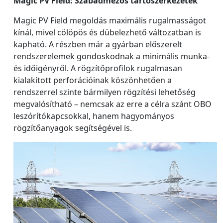
Magic PV Field: Szabadmezős tartószerkezetek
Magic PV Field megoldás maximális rugalmasságot
kínál, mivel cölöpös és dübelezhető változatban is
kapható. A részben már a gyárban előszerelt
rendszerelemek gondoskodnak a minimális munka-
és időigényről. A rögzítőprofilok rugalmasan
kialakított perforációinak köszönhetően a
rendszerrel szinte bármilyen rögzítési lehetőség
megvalósítható – nemcsak az erre a célra szánt OBO
leszórítókapcsokkal, hanem hagyományos
rögzítőanyagok segítségével is.