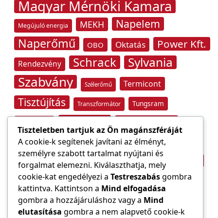
Magyar Mérnöki Kamara
Napelem
MEKH
Megújuló energia
Naperőmű
Power Kft.
Oktatás
OBO
Schrack
Sylvania
Rendezvény
Szabvány
Termicont
Szélerőmű
Tisztújítás
Tungsram
Transzformátor
Tűzvédelem
Villamos energia
Túlfeszültség
Tiszteletben tartjuk az Ön magánszféráját
Villámvédelem
A cookie-k segítenek javítani az élményt,
személyre szabott tartalmat nyújtani és
Világítástechnika
Áramfogyasztás
forgalmat elemezni. Kiválaszthatja, mely
Építőipar
cookie-kat engedélyezi a
Testreszabás
gombra
Áramszolgáltató
átviteli hálózat
kattintva. Kattintson a
Mind elfogadása
gombra a hozzájáruláshoz vagy a
Mind
elutasítása
gombra a nem alapvető cookie-k