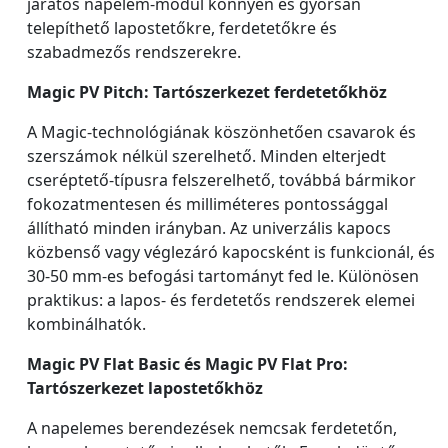
járatos napelem-modul könnyen és gyorsan
telepíthető lapostetőkre, ferdetetőkre és
szabadmezős rendszerekre.
Magic PV Pitch: Tartószerkezet ferdetetőkhöz
A Magic-technológiának köszönhetően csavarok és
szerszámok nélkül szerelhető. Minden elterjedt
cseréptető-típusra felszerelhető, továbbá bármikor
fokozatmentesen és milliméteres pontossággal
állítható minden irányban. Az univerzális kapocs
közbenső vagy véglezáró kapocsként is funkcionál, és
30-50 mm-es befogási tartományt fed le. Különösen
praktikus: a lapos- és ferdetetős rendszerek elemei
kombinálhatók.
Magic PV Flat Basic és Magic PV Flat Pro:
Tartószerkezet lapostetőkhöz
A napelemes berendezések nemcsak ferdetetőn,