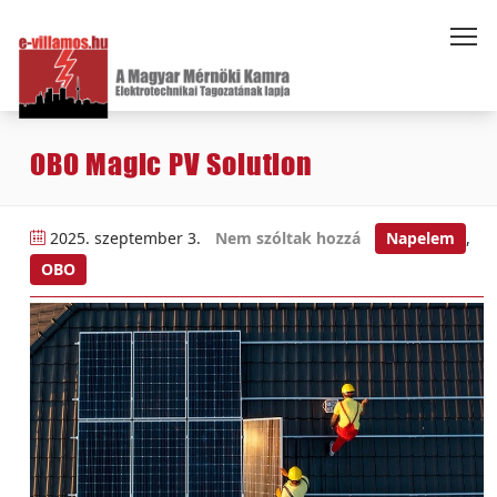
OBO Magic PV Solution
2025. szeptember 3.
Nem szóltak hozzá
Napelem
,
OBO