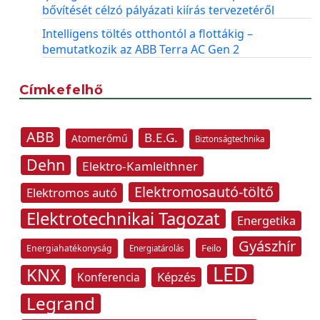
bővítését célzó pályázati kiírás tervezetéről
Intelligens töltés otthontól a flottákig –
bemutatkozik az ABB Terra AC Gen 2
Címkefelhő
ABB
B.E.G.
Atomerőmű
Biztonságtechnika
Dehn
Elektro-Kamleithner
Elektromosautó-töltő
Elektromos autó
Elektrotechnikai Tagozat
Energetika
Gyászhír
Feilo
Energiahatékonyság
Energiatárolás
LED
KNX
Képzés
Konferencia
Legrand